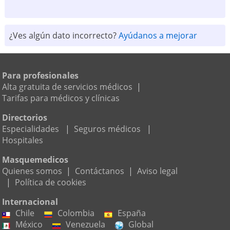
¿Ves algún dato incorrecto?
Ayúdanos a mejorar
Para profesionales
Alta gratuita de servicios médicos
|
Tarifas para médicos y clínicas
Directorios
Especialidades
|
Seguros médicos
|
Hospitales
Masquemedicos
Quienes somos
|
Contáctanos
|
Aviso legal
|
Política de cookies
Internacional
Chile
Colombia
España
México
Venezuela
Global