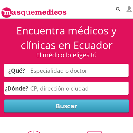
Encuentra médicos y
clínicas en Ecuador
El médico lo eliges tú
¿Qué?
¿Dónde?