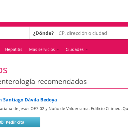
¿Dónde?
Hepatitis
Más servicios
Ciudades
os
oenterología recomendados
n Santiago Dávila Bedoya
ariana de Jesús OE7-02 y Nuño de Valderrama. Edificio Citimed
,
Qu
Pedir cita