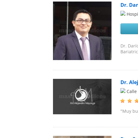
Dr. Da
Hospi
Dr. Darí
Bariatri
Dr. Al
Calle
"Muy bu