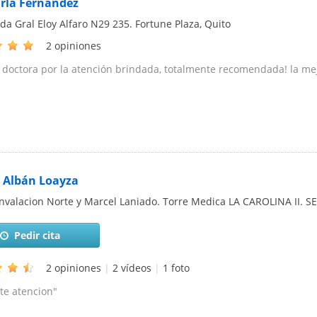
arla Fernández
da Gral Eloy Alfaro N29 235. Fortune Plaza
,
Quito
2 opiniones
 doctora por la atención brindada, totalmente recomendada! la mej
 Albán Loayza
nvalacion Norte y Marcel Laniado. Torre Medica LA CAROLINA II.
Pedir cita
2 opiniones
|
2 vídeos
|
1 foto
te atencion"