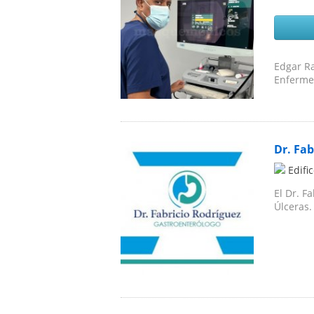
Edgar Ra
Enfermed
Dr. Fab
Edifi
El Dr. F
Úlceras.