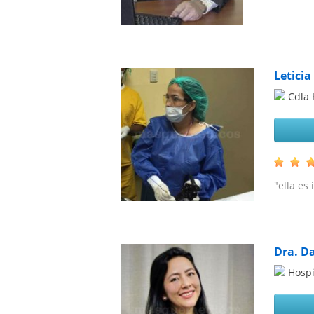
Leticia
Cdla 
"ella es 
Dra. D
Hospi