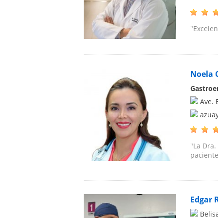
"Excelen
Noela 
Gastroe
Ave. 
azuay
"La Dra.
paciente
Edgar 
Belis