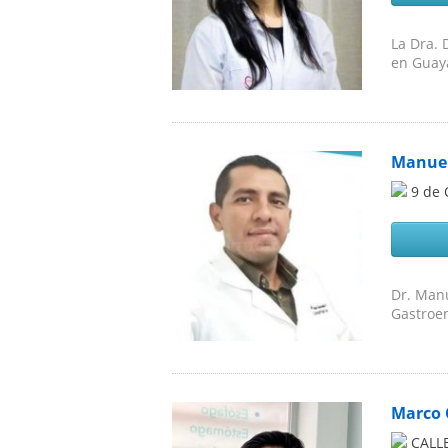
La Dra. 
en Guaya
Manuel
9 de 
Dr. Manu
Gastroen
Marco 
CALL