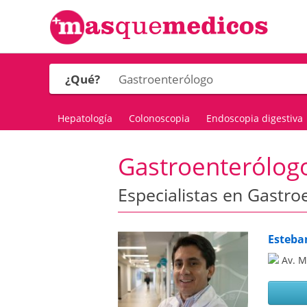
¿Qué?
Hepatología
Colonoscopia
Endoscopia digestiva
Gastroenterólog
Especialistas en Gastr
Esteba
Av. M