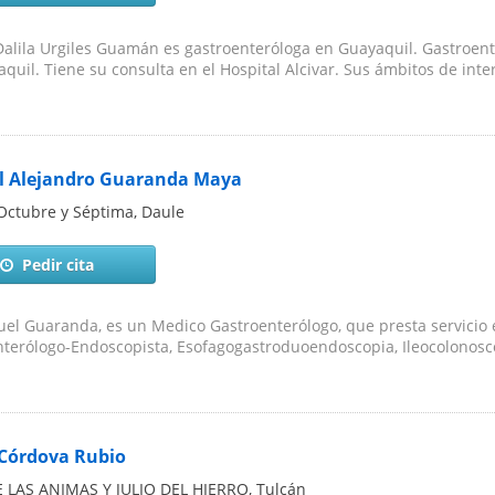
Dalila Urgiles Guamán es gastroenteróloga en Guayaquil. Gastroen
quil. Tiene su consulta en el Hospital Alcivar. Sus ámbitos de inter
 Alejandro Guaranda Maya
Octubre y Séptima
,
Daule
Pedir cita
el Guaranda, es un Medico Gastroenterólogo, que presta servicio e
terólogo-Endoscopista, Esofagogastroduoendoscopia, Ileocolonosco
Córdova Rubio
E LAS ANIMAS Y JULIO DEL HIERRO
,
Tulcán