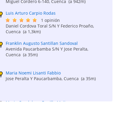
Miguel Cordero 6-140, Cuenca
(a 942m)
Luis Arturo Carpio Rodas
1 opinión
Daniel Cordova Toral S/N Y Federico Proaño,
Cuenca
(a 1,3km)
Franklin Augusto Santillan Sandoval
Avenida Paucarbamba S/N Y Jose Peralta,
Cuenca
(a 35m)
Maria Noemi Lisanti Fabbio
Jose Peralta Y Paucarbamba, Cuenca
(a 35m)
Maria Guadalupe Bonilla Mejia
Daniel Cordova Y F. Proaño, Cuenca
(a 1,4km)
Monica Pacurucu Jara