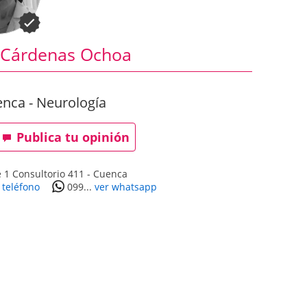
 Cárdenas Ochoa
nca - Neurología
Publica tu opinión
 1 Consultorio 411
-
Cuenca
 teléfono
099...
ver whatsapp