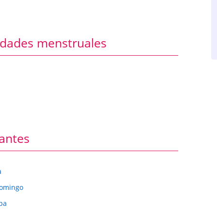
ridades menstruales
antes
a
Domingo
ba