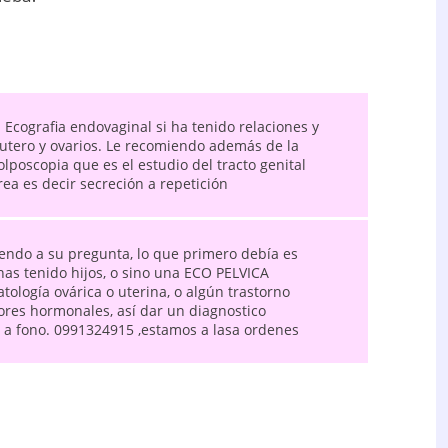
 Ecografia endovaginal si ha tenido relaciones y
r utero y ovarios. Le recomiendo además de la
olposcopia que es el estudio del tracto genital
ea es decir secreción a repetición
endo a su pregunta, lo que primero debía es
as tenido hijos, o sino una ECO PELVICA
ología ovárica o uterina, o algún trastorno
res hormonales, así dar un diagnostico
ar a fono. 0991324915 ,estamos a lasa ordenes