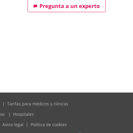
Pregunta a un experto
|
Tarifas para médicos y clínicas
cos
|
Hospitales
Aviso legal
|
Política de cookies