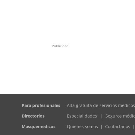
Publicidad
Para profesionales
Alta gratuita de servicios médicos
Directorios
Especialidades
|
Seguros médi
Masquemedicos
Quienes somos
|
Contáctanos
|