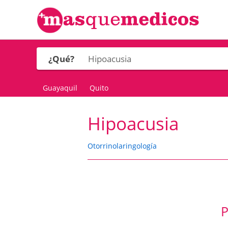
¿Qué?
Guayaquil
Quito
Hipoacusia
Otorrinolaringología
P