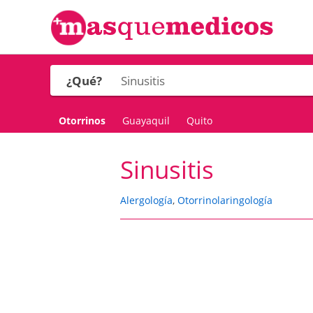
¿Qué?
Otorrinos
Guayaquil
Quito
Sinusitis
Alergología
,
Otorrinolaringología