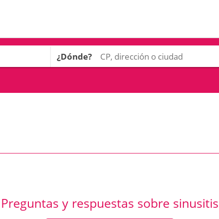
¿Dónde?
Preguntas y respuestas sobre sinusitis