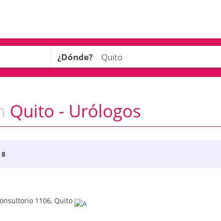
¿Dónde?
n
Quito - Urólogos
 8
 Consultorio 1106
,
Quito