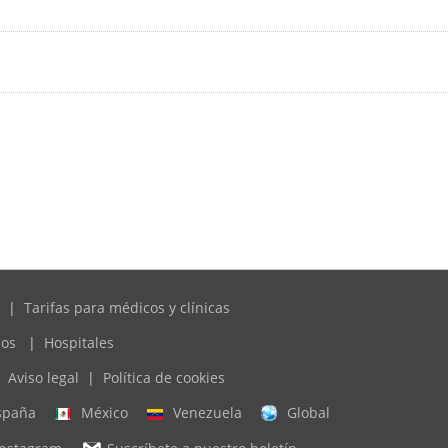
|
Tarifas para médicos y clínicas
cos
|
Hospitales
Aviso legal
|
Política de cookies
spaña
México
Venezuela
Global