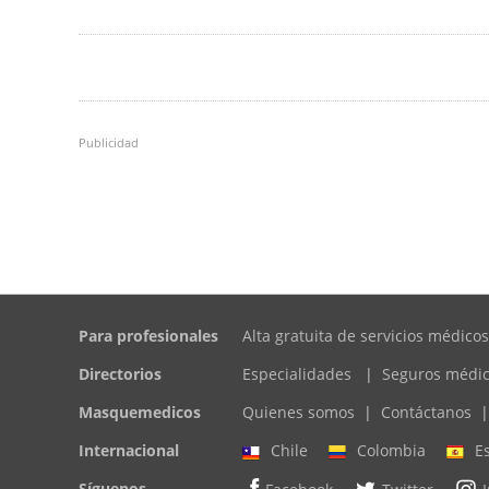
Publicidad
Para profesionales
Alta gratuita de servicios médicos
Directorios
Especialidades
|
Seguros médi
Masquemedicos
Quienes somos
|
Contáctanos
|
Internacional
Chile
Colombia
E
Síguenos