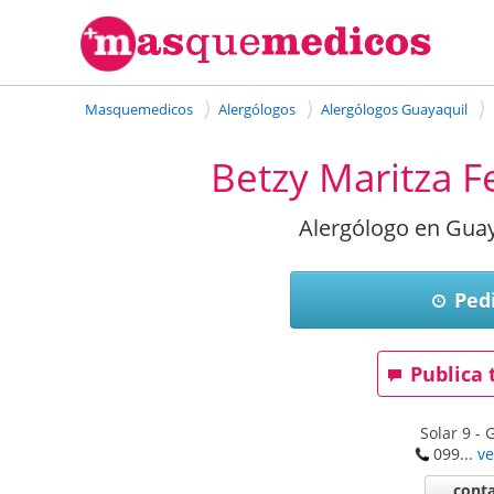
Masquemedicos
Alergólogos
Alergólogos Guayaquil
Betzy Maritza 
Alergólogo en Guay
Pedi
Publica 
Solar 9
-
G
099...
ve
conta