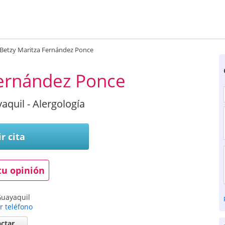
Betzy Maritza Fernández Ponce
Fernández Ponce
aquil - Alergología
r cita
tu opinión
uayaquil
r teléfono
ctar