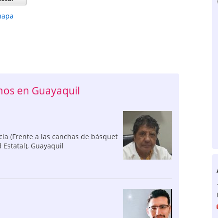
mapa
os en Guayaquil
cia (Frente a las canchas de básquet
 Estatal)
,
Guayaquil