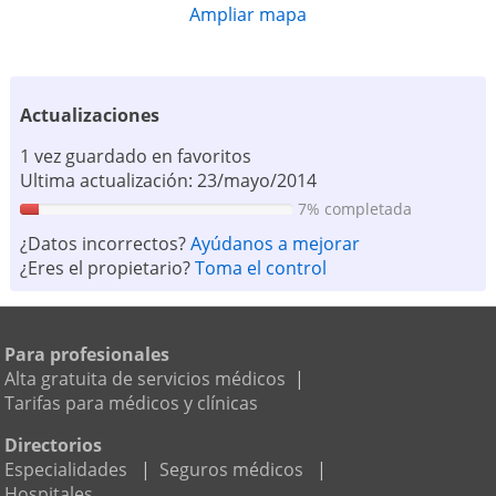
Ampliar mapa
Actualizaciones
1 vez guardado en favoritos
Ultima actualización: 23/mayo/2014
7% completada
¿Datos incorrectos?
Ayúdanos a mejorar
¿Eres el propietario?
Toma el control
Para profesionales
Alta gratuita de servicios médicos
|
Tarifas para médicos y clínicas
Directorios
Especialidades
|
Seguros médicos
|
Hospitales