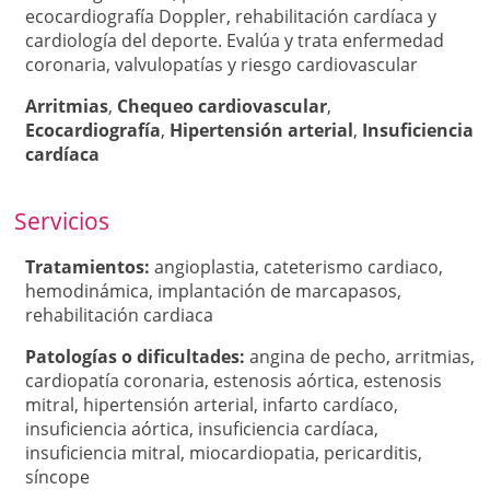
ecocardiografía Doppler, rehabilitación cardíaca y
cardiología del deporte. Evalúa y trata enfermedad
coronaria, valvulopatías y riesgo cardiovascular
Arritmias
,
Chequeo cardiovascular
,
Ecocardiografía
,
Hipertensión arterial
,
Insuficiencia
cardíaca
Servicios
Tratamientos:
angioplastia
,
cateterismo cardiaco
,
hemodinámica
,
implantación de marcapasos
,
rehabilitación cardiaca
Patologí­as o dificultades:
angina de pecho
,
arritmias
,
cardiopatía coronaria
,
estenosis aórtica
,
estenosis
mitral
,
hipertensión arterial
,
infarto cardíaco
,
insuficiencia aórtica
,
insuficiencia cardíaca
,
insuficiencia mitral
,
miocardiopatia
,
pericarditis
,
síncope