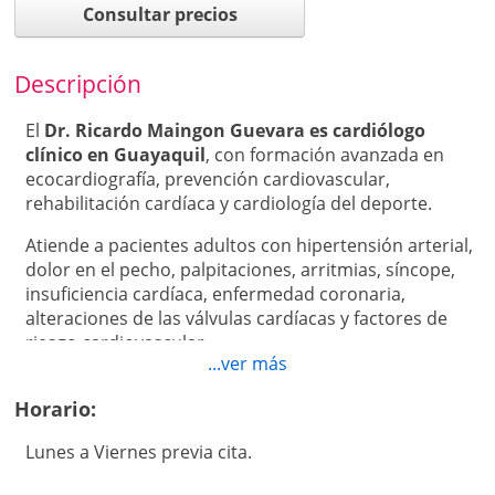
Consultar precios
Descripción
El
Dr. Ricardo Maingon Guevara es cardiólogo
clínico en Guayaquil
, con formación avanzada en
ecocardiografía, prevención cardiovascular,
rehabilitación cardíaca y cardiología del deporte.
Atiende a pacientes adultos con hipertensión arterial,
dolor en el pecho, palpitaciones, arritmias, síncope,
insuficiencia cardíaca, enfermedad coronaria,
alteraciones de las válvulas cardíacas y factores de
riesgo cardiovascular.
...ver más
Su consulta se caracteriza por una evaluación integral,
Horario:
la explicación clara de los resultados y la elaboración
de un plan personalizado de prevención, tratamiento
Lunes a Viernes previa cita.
y seguimiento.