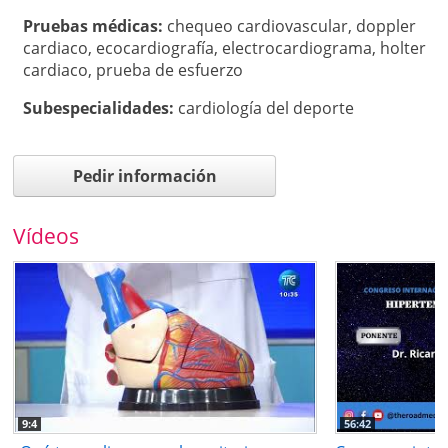
Pruebas médicas:
chequeo cardiovascular
,
doppler
cardiaco
,
ecocardiografía
,
electrocardiograma
,
holter
cardiaco
,
prueba de esfuerzo
Subespecialidades:
cardiología del deporte
Pedir información
Vídeos
9:4
56:42