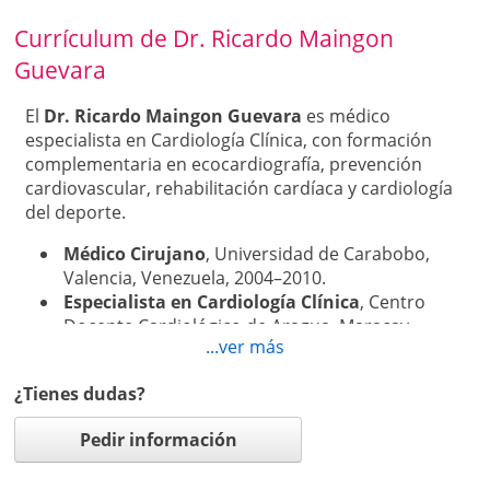
Servicios disponibles:
Currículum de Dr. Ricardo Maingon
Consulta especializada de cardiología.
Guevara
Chequeo y prevención cardiovascular.
Evaluación cardiovascular prequirúrgica.
El
Dr. Ricardo Maingon Guevara
es médico
Electrocardiograma.
especialista en Cardiología Clínica, con formación
Ecocardiograma Doppler.
complementaria en ecocardiografía, prevención
Holter de ritmo.
cardiovascular, rehabilitación cardíaca y cardiología
Monitoreo ambulatorio de presión arterial —
del deporte.
MAPA—.
Prueba de esfuerzo.
Médico Cirujano
, Universidad de Carabobo,
Evaluación de palpitaciones, arritmias y síncope.
Valencia, Venezuela, 2004–2010.
Valoración cardiovascular para ejercicio y
Especialista en Cardiología Clínica
, Centro
deporte.
Docente Cardiológico de Aragua, Maracay,
Evaluación y prescripción de rehabilitación
...ver más
Venezuela, 2013–2016.
cardíaca.
Experto Universitario en Ecocardiografía
Seguimiento después de infarto, angioplastia o
¿Tienes dudas?
Práctica
, Universidad Católica de Valencia,
cirugía cardíaca.
España, 2020.
Segunda opinión cardiológica.
Pedir información
Postgraduate Course in Advanced Cardiology
—PCAC-CME—
, Harvard Medical School y
Atención en
Omni Hospital, Torre Médica 2, piso 8,