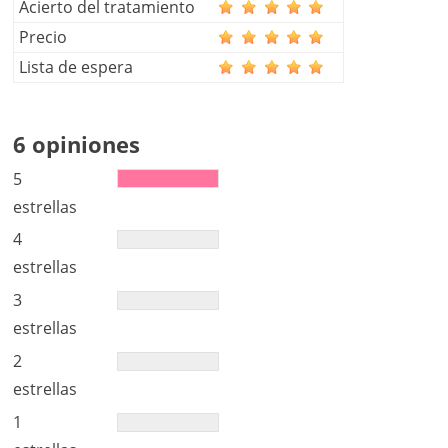
Acierto del tratamiento
Integrante del Consejo de Rehabilitación Cardíaca y
Precio
Cardiología del Deporte de la Sociedad
Lista de espera
Interamericana de Cardiología y del Consejo de
Prevención cardiovascular SIAC-PREVENT.
Miembro de la Sociedad Ecuatoriana de Cardiología.
6 opiniones
5
estrellas
4
estrellas
3
estrellas
2
estrellas
1