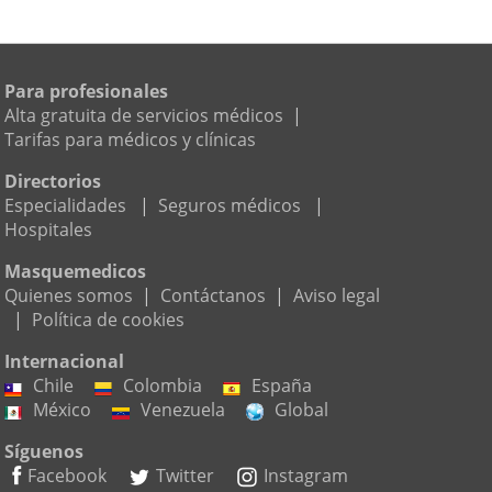
Para profesionales
Alta gratuita de servicios médicos
|
Tarifas para médicos y clínicas
Directorios
Especialidades
|
Seguros médicos
|
Hospitales
Masquemedicos
Quienes somos
|
Contáctanos
|
Aviso legal
|
Política de cookies
Internacional
Chile
Colombia
España
México
Venezuela
Global
Síguenos
Facebook
Twitter
Instagram