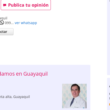
Publica tu opinión
quil
099...
ver whatsapp
ctar
ndamos en Guayaquil
ta alta
,
Guayaquil