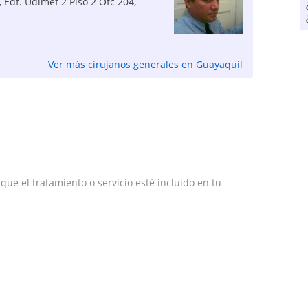
, Edf. Udimef 2 Piso 2 Ofc 204
,
Ver más cirujanos generales en Guayaquil
e el tratamiento o servicio esté incluido en tu