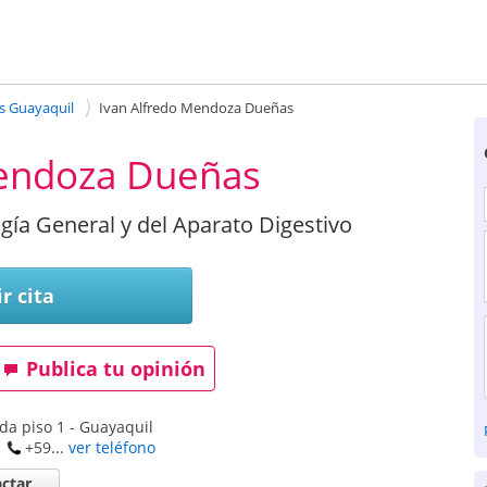
es Guayaquil
Ivan Alfredo Mendoza Dueñas
Mendoza Dueñas
ugía General y del Aparato Digestivo
r cita
Publica tu opinión
da piso 1
-
Guayaquil
+59...
ver teléfono
ctar