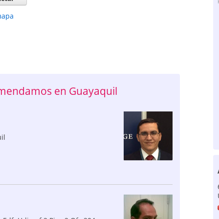
mapa
comendamos en Guayaquil
il