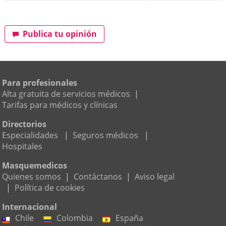
Publica tu opinión
Para profesionales
Alta gratuita de servicios médicos
|
Tarifas para médicos y clínicas
Directorios
Especialidades
|
Seguros médicos
|
Hospitales
Masquemedicos
Quienes somos
|
Contáctanos
|
Aviso legal
|
Política de cookies
Internacional
Chile
Colombia
España