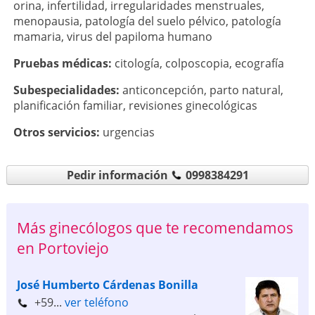
orina
,
infertilidad
,
irregularidades menstruales
,
menopausia
,
patología del suelo pélvico
,
patología
mamaria
,
virus del papiloma humano
Pruebas médicas:
citología
,
colposcopia
,
ecografía
Subespecialidades:
anticoncepción
,
parto natural
,
planificación familiar
,
revisiones ginecológicas
Otros servicios:
urgencias
Pedir información
0998384291
Más ginecólogos que te recomendamos
en Portoviejo
José Humberto Cárdenas Bonilla
+59...
ver teléfono