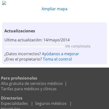
Ampliar mapa
Actualizaciones
Ultima actualización: 14/mayo/2014
0% completada
¿Datos incorrectos?
Ayúdanos a mejorar
¿Eres el propietario?
Toma el control
Para profesionales
Alta gratuita de servicios médicos
|
Tarifas para médicos y clínicas
Directorios
Especialidades
|
Seguros médicos
|
Hospitales