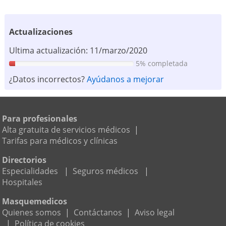
Actualizaciones
Ultima actualización: 11/marzo/2020
5% completada
¿Datos incorrectos?
Ayúdanos a mejorar
Para profesionales
Alta gratuita de servicios médicos
|
Tarifas para médicos y clínicas
Directorios
Especialidades
|
Seguros médicos
|
Hospitales
Masquemedicos
Quienes somos
|
Contáctanos
|
Aviso legal
|
Política de cookies