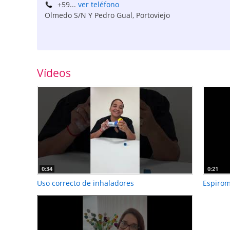
+59...
ver teléfono
Olmedo S/N Y Pedro Gual
,
Portoviejo
Vídeos
0:34
0:21
Uso correcto de inhaladores
Espirom