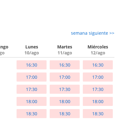
semana siguiente >>
ngo
Lunes
Martes
Miércoles
go
10/ago
11/ago
12/ago
16:30
16:30
16:30
17:00
17:00
17:00
17:30
17:30
17:30
18:00
18:00
18:00
18:30
18:30
18:30