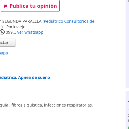
Publica tu opinión
 Y SEGUNDA PARALELA
(
Pediátrico Consultorios de
s
)
-
Portoviejo
099...
ver whatsapp
ctar
mapa
diátrica
,
Apnea de sueño
quial
,
fibrosis quística
,
infecciones respiratorias
,