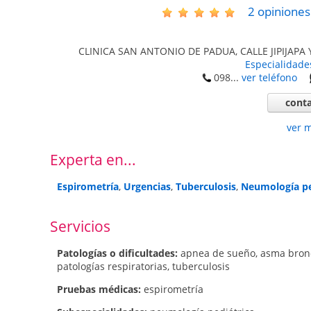
2
opiniones
CLINICA SAN ANTONIO DE PADUA, CALLE JIPIJAPA
Especialidade
098...
ver teléfono
conta
ver 
Experta en...
Espirometría
,
Urgencias
,
Tuberculosis
,
Neumología pe
Servicios
Patologí­as o dificultades:
apnea de sueño
,
asma bron
patologías respiratorias
,
tuberculosis
Pruebas médicas:
espirometría