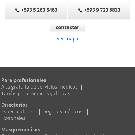
+593 5 263 5460
+593 9 723 8833
contactar
ver mapa
Para profesionales
Alta gratuita de servicios médicos
|
Tarifas para médicos y clínicas
Directorios
Especialidades
|
Seguros médicos
|
Hospitales
Masquemedicos