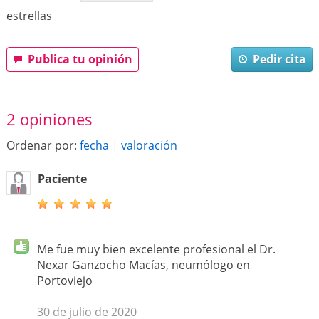
estrellas
Publica tu opinión
Pedir cita
2 opiniones
Ordenar por:
fecha
|
valoración
Paciente
Me fue muy bien excelente profesional el Dr.
Nexar Ganzocho Macías, neumólogo en
Portoviejo
30 de julio de 2020