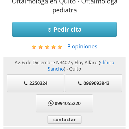
Oftalmóloga en Quito - Oftalmóloga
pediatra
Pedir cita
8
opiniones
Av. 6 de Diciembre N3402 y Eloy Alfaro
(
Clínica
Sancho
)
-
Quito
2250324
0969093943
0991055220
contactar