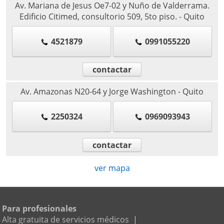
Av. Mariana de Jesus Oe7-02 y Nuño de Valderrama.
Edificio Citimed, consultorio 509, 5to piso.
-
Quito
4521879
0991055220
contactar
Av. Amazonas N20-64 y Jorge Washington
-
Quito
2250324
0969093943
contactar
ver mapa
Para profesionales
Alta gratuita de servicios médicos
|