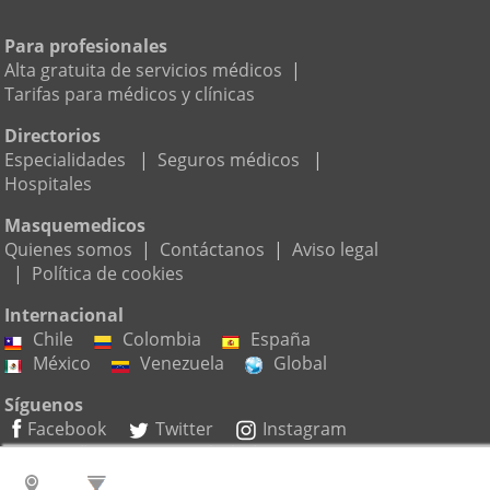
Para profesionales
Alta gratuita de servicios médicos
|
Tarifas para médicos y clínicas
Directorios
Especialidades
|
Seguros médicos
|
Hospitales
Masquemedicos
Quienes somos
|
Contáctanos
|
Aviso legal
|
Política de cookies
Internacional
Chile
Colombia
España
México
Venezuela
Global
Síguenos
Facebook
Twitter
Instagram
Suscríbete a nuestro boletín