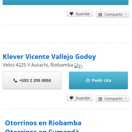
Guardar
Compartir
Klever Vicente Vallejo Godoy
Veloz 4225 Y Autachi
,
Riobamba
+593 2 295 0058
Pedir cita
Guardar
Compartir
Otorrinos en Riobamba
Otorrinos en Cumandá