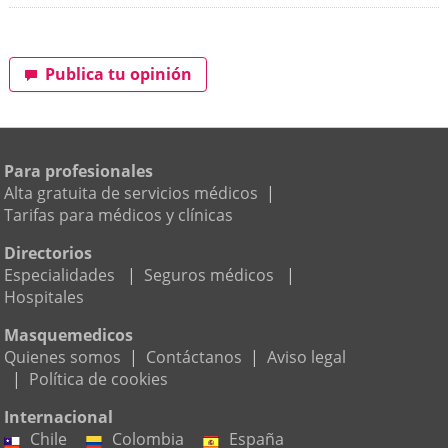
Publica tu opinión
Para profesionales
Alta gratuita de servicios médicos
|
Tarifas para médicos y clínicas
Directorios
Especialidades
|
Seguros médicos
|
Hospitales
Masquemedicos
Quienes somos
|
Contáctanos
|
Aviso legal
|
Política de cookies
Internacional
Chile
Colombia
España