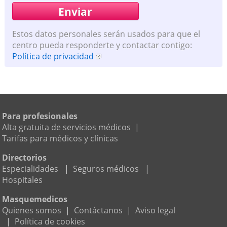
Estos datos personales serán usados para que el
centro pueda responderte y contactar contigo:
Política de privacidad
Para profesionales
Alta gratuita de servicios médicos
|
Tarifas para médicos y clínicas
Directorios
Especialidades
|
Seguros médicos
|
Hospitales
Masquemedicos
Quienes somos
|
Contáctanos
|
Aviso legal
|
Política de cookies