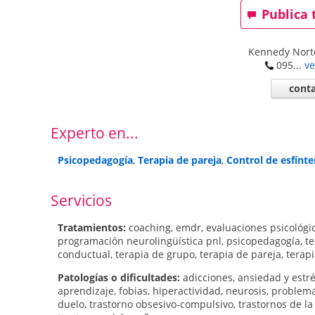
Publica 
Kennedy Nort
095...
ve
conta
Experto en...
Psicopedagogía
,
Terapia de pareja
,
Control de esfínte
Servicios
Tratamientos:
coaching
,
emdr
,
evaluaciones psicológi
programación neurolingüística pnl
,
psicopedagogía
,
te
conductual
,
terapia de grupo
,
terapia de pareja
,
terapi
Patologí­as o dificultades:
adicciones
,
ansiedad y estr
aprendizaje
,
fobias
,
hiperactividad
,
neurosis
,
problema
duelo
,
trastorno obsesivo-compulsivo
,
trastornos de la