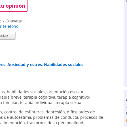
tu opinión
e
-
Guayaquil
r teléfono
ctar
res
,
Ansiedad y estrés
,
Habilidades sociales
cas
,
habilidades sociales
,
orientación escolar
,
rapia breve
,
terapia cognitiva
,
terapia cognitivo-
a familiar
,
terapia individual
,
terapia sexual
és
,
control de esfínteres
,
depresión
,
dificultades de
s de autoestima
,
problemas de conducta
,
procesos de
 alimentación
,
trastornos de la personalidad
,