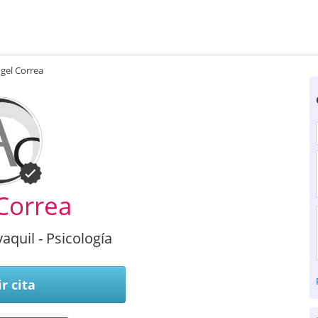
gel Correa
Correa
aquil - Psicología
r cita