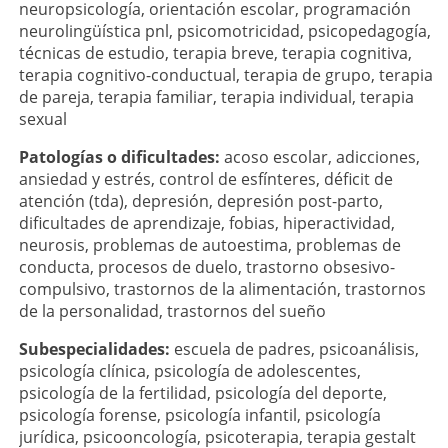
neuropsicología
,
orientación escolar
,
programación
neurolingüística pnl
,
psicomotricidad
,
psicopedagogía
,
técnicas de estudio
,
terapia breve
,
terapia cognitiva
,
terapia cognitivo-conductual
,
terapia de grupo
,
terapia
de pareja
,
terapia familiar
,
terapia individual
,
terapia
sexual
Patologí­as o dificultades:
acoso escolar
,
adicciones
,
ansiedad y estrés
,
control de esfínteres
,
déficit de
atención (tda)
,
depresión
,
depresión post-parto
,
dificultades de aprendizaje
,
fobias
,
hiperactividad
,
neurosis
,
problemas de autoestima
,
problemas de
conducta
,
procesos de duelo
,
trastorno obsesivo-
compulsivo
,
trastornos de la alimentación
,
trastornos
de la personalidad
,
trastornos del sueño
Subespecialidades:
escuela de padres
,
psicoanálisis
,
psicología clínica
,
psicología de adolescentes
,
psicología de la fertilidad
,
psicología del deporte
,
psicología forense
,
psicología infantil
,
psicología
jurídica
,
psicooncología
,
psicoterapia
,
terapia gestalt