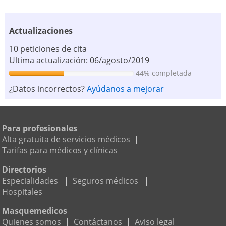
Actualizaciones
10 peticiones de cita
Ultima actualización: 06/agosto/2019
44% completada
¿Datos incorrectos?
Ayúdanos a mejorar
Para profesionales
Alta gratuita de servicios médicos
|
Tarifas para médicos y clínicas
Directorios
Especialidades
|
Seguros médicos
|
Hospitales
Masquemedicos
Quienes somos
|
Contáctanos
|
Aviso legal