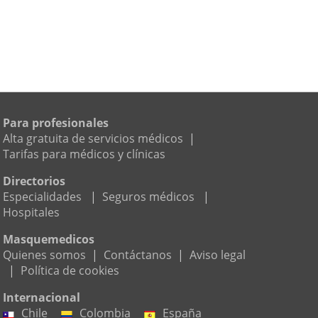
Para profesionales
Alta gratuita de servicios médicos
|
Tarifas para médicos y clínicas
Directorios
Especialidades
|
Seguros médicos
|
Hospitales
Masquemedicos
Quienes somos
|
Contáctanos
|
Aviso legal
|
Política de cookies
Internacional
Chile
Colombia
España