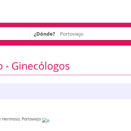
¿Dónde?
o - Ginecólogos
le Hermoso
,
Portoviejo