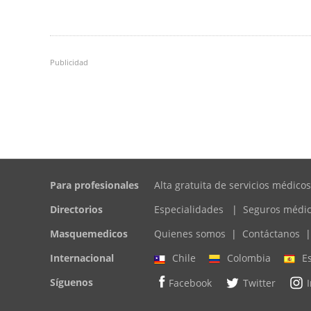
Publicidad
Para profesionales
Alta gratuita de servicios médicos
Directorios
Especialidades
|
Seguros médi
Masquemedicos
Quienes somos
|
Contáctanos
|
Internacional
Chile
Colombia
E
Síguenos
Facebook
Twitter