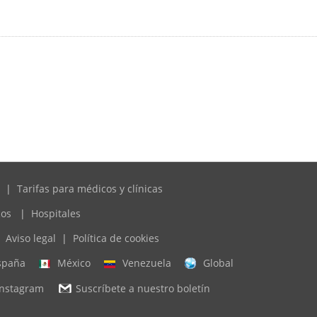
|
Tarifas para médicos y clínicas
cos
|
Hospitales
Aviso legal
|
Política de cookies
spaña
México
Venezuela
Global
Instagram
Suscríbete a nuestro boletín