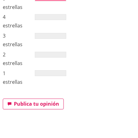
estrellas
4
estrellas
3
estrellas
2
estrellas
1
estrellas
Publica tu opinión