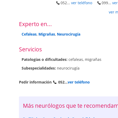
052...
ver teléfono
099...
ver
ver 
Experto en...
Cefaleas
,
Migrañas
,
Neurocirugía
Servicios
Patologí­as o dificultades:
cefaleas
,
migrañas
Subespecialidades:
neurocirugía
Pedir información
052...
ver teléfono
Más neurólogos que te recomendamo