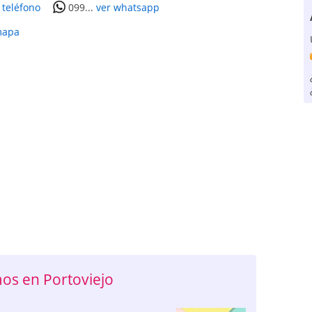
 teléfono
099...
ver whatsapp
mapa
s en Portoviejo