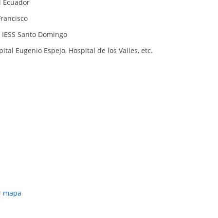
l Ecuador
Francisco
l IESS Santo Domingo
tal Eugenio Espejo, Hospital de los Valles, etc.
r mapa