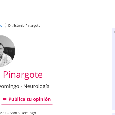
go
Dr. Estenio Pinargote
o Pinargote
Domingo - Neurología
Publica tu opinión
acas
-
Santo Domingo