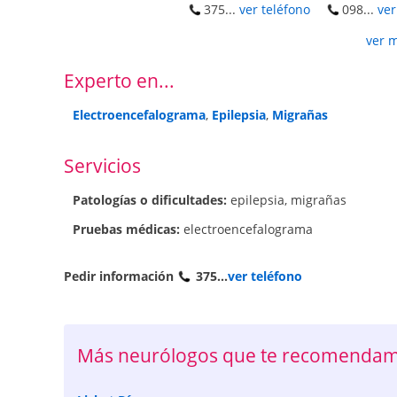
375...
ver teléfono
098...
ver
ver 
Experto en...
Electroencefalograma
,
Epilepsia
,
Migrañas
Servicios
Patologí­as o dificultades:
epilepsia
,
migrañas
Pruebas médicas:
electroencefalograma
Pedir información
375...
ver teléfono
Más neurólogos que te recomenda