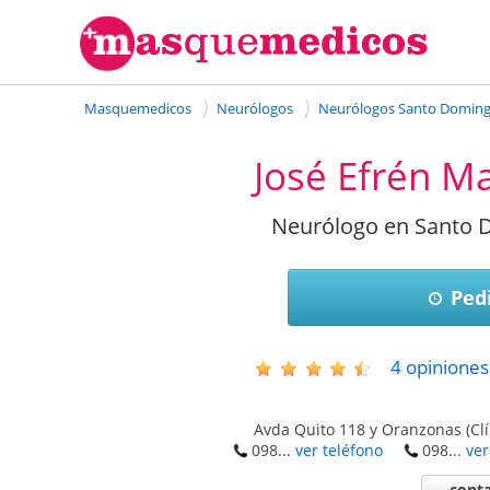
Masquemedicos
Neurólogos
Neurólogos Santo Domin
José Efrén M
Neurólogo en Santo 
Pedi
4
opiniones
Avda Quito 118 y Oranzonas (Clí
098...
ver teléfono
098...
ver
conta