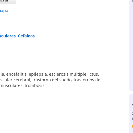
mapa
culares
,
Cefaleas
ia
,
encefalitis
,
epilepsia
,
esclerosis múltiple
,
ictus
,
ascular cerebral
,
trastorno del sueño
,
trastornos de
omusculares
,
trombosis