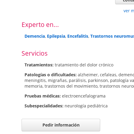
ver 
Experto en...
Demencia
,
Epilepsia
,
Encefalitis
,
Trastornos neuromus
Servicios
Tratamientos:
tratamiento del dolor crónico
Patologí­as o dificultades:
alzheimer
,
cefaleas
,
demenc
meningitis
,
migrañas
,
parálisis
,
parkinson
,
patología v
memoria
,
trastornos del movimiento
,
trastornos neur
Pruebas médicas:
electroencefalograma
Subespecialidades:
neurología pediátrica
Pedir información