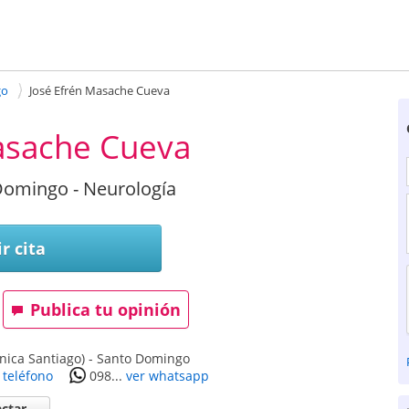
go
José Efrén Masache Cueva
asache Cueva
Domingo - Neurología
r cita
Publica tu opinión
nica Santiago)
-
Santo Domingo
 teléfono
098...
ver whatsapp
ctar