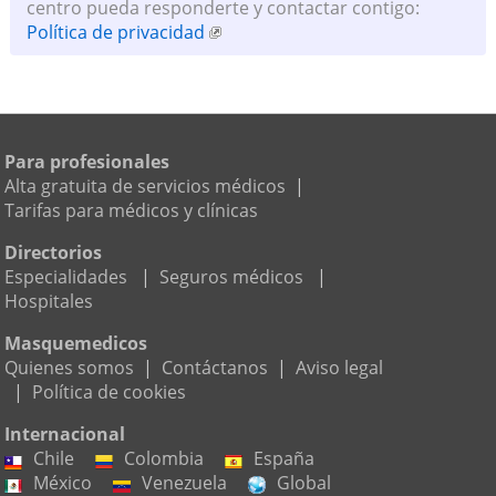
centro pueda responderte y contactar contigo:
Política de privacidad
Para profesionales
Alta gratuita de servicios médicos
|
Tarifas para médicos y clínicas
Directorios
Especialidades
|
Seguros médicos
|
Hospitales
Masquemedicos
Quienes somos
|
Contáctanos
|
Aviso legal
|
Política de cookies
Internacional
Chile
Colombia
España
México
Venezuela
Global