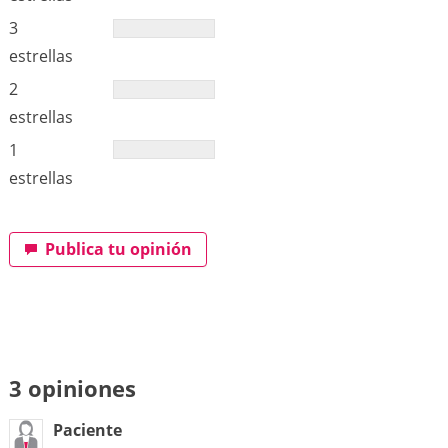
3
estrellas
2
estrellas
1
estrellas
Publica tu opinión
3 opiniones
Paciente