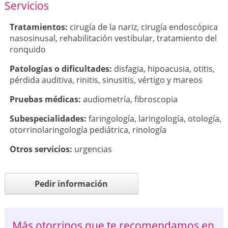
Servicios
Tratamientos:
cirugía de la nariz
,
cirugía endoscópica
nasosinusal
,
rehabilitación vestibular
,
tratamiento del
ronquido
Patologí­as o dificultades:
disfagia
,
hipoacusia
,
otitis
,
pérdida auditiva
,
rinitis
,
sinusitis
,
vértigo y mareos
Pruebas médicas:
audiometría
,
fibroscopia
Subespecialidades:
faringología
,
laringología
,
otología
,
otorrinolaringología pediátrica
,
rinología
Otros servicios:
urgencias
Pedir información
Más otorrinos que te recomendamos en