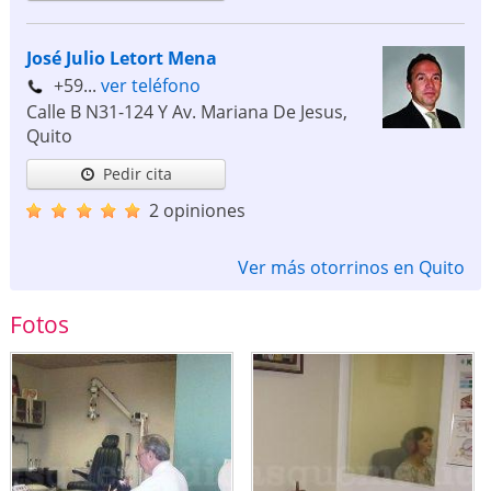
José Julio Letort Mena
+59...
ver teléfono
Calle B N31-124 Y Av. Mariana De Jesus
,
Quito
Pedir cita
2 opiniones
Ver más otorrinos en Quito
Fotos