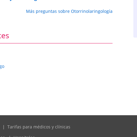
Más preguntas sobre Otorrinolaringología
tes
go
|
Tarifas para médicos y clínicas