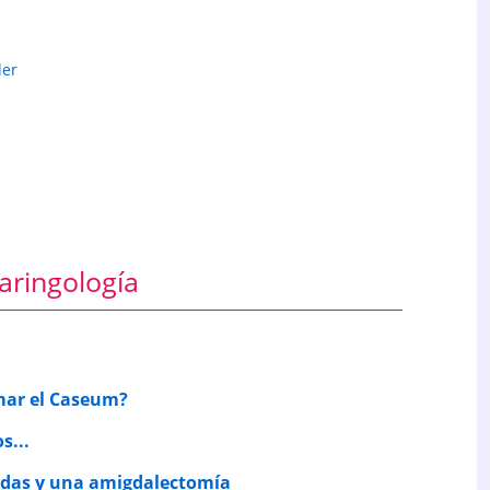
er
aringología
rmar el Caseum?
s...
badas y una amigdalectomía