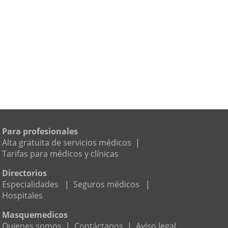
Para profesionales
Alta gratuita de servicios médicos
|
Tarifas para médicos y clínicas
Directorios
Especialidades
|
Seguros médicos
|
Hospitales
Masquemedicos
Quienes somos
|
Contáctanos
|
Aviso legal