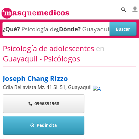
¿Qué?
¿Dónde?
Psicología de adolescentes
en
Guayaquil - Psicólogos
Joseph Chang Rizzo
Cdla Bellavista Mz. 41 Sl. 51
,
Guayaquil
0996351968
Pedir cita