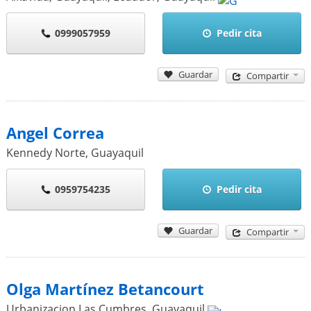
0999057959
Pedir cita
Guardar
Compartir
Angel Correa
Kennedy Norte
,
Guayaquil
0959754235
Pedir cita
Guardar
Compartir
Olga Martínez Betancourt
Urbanizacion Las Cumbres
,
Guayaquil