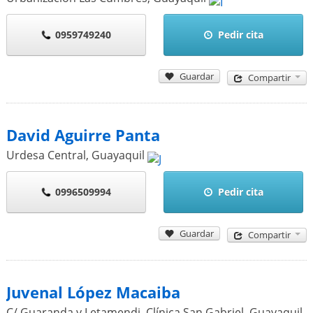
0959749240
Pedir cita
Guardar
Compartir
David Aguirre Panta
Urdesa Central
,
Guayaquil
0996509994
Pedir cita
Guardar
Compartir
Juvenal López Macaiba
C/ Guaranda y Letamendi. Clínica San Gabriel
,
Guayaquil